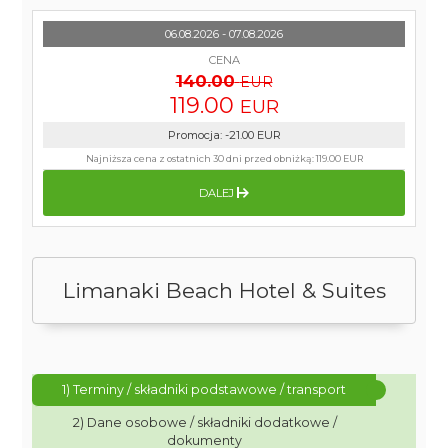
06.08.2026 - 07.08.2026
CENA
140.00
EUR
119.00
EUR
Promocja
:
-21.00
EUR
Najniższa cena z ostatnich 30 dni przed obniżką:
119.00 EUR
DALEJ
Limanaki Beach Hotel & Suites
1) Terminy / składniki podstawowe / transport
2) Dane osobowe / składniki dodatkowe /
dokumenty