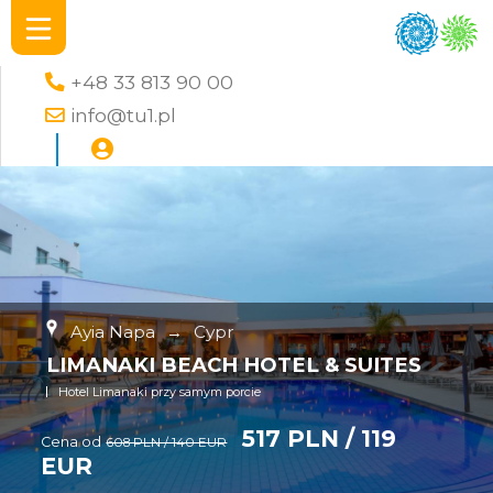
+48 33 813 90 00
info@tu1.pl
Ayia Napa
→
Cypr
LIMANAKI BEACH HOTEL & SUITES
Hotel Limanaki przy samym porcie
517 PLN / 119
Cena od
608 PLN / 140 EUR
EUR