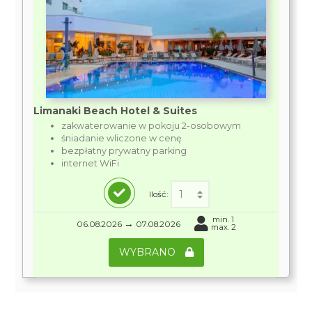
Limanaki Beach Hotel & Suites
zakwaterowanie w pokoju 2-osobowym
śniadanie wliczone w cenę
bezpłatny prywatny parking
internet WiFi
Ilość:
min. 1
→
06.08.2026
07.08.2026
max. 2
WYBRANO