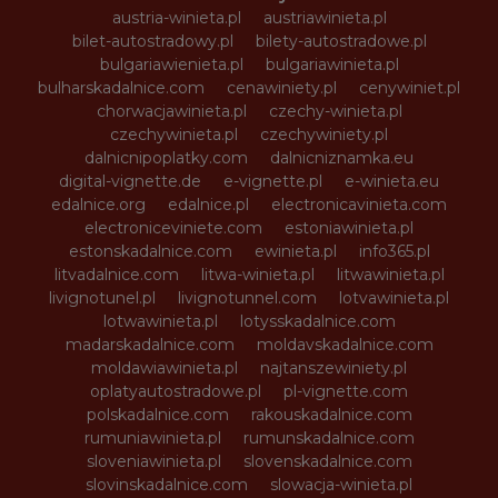
austria-winieta.pl
austriawinieta.pl
bilet-autostradowy.pl
bilety-autostradowe.pl
bulgariawienieta.pl
bulgariawinieta.pl
bulharskadalnice.com
cenawiniety.pl
cenywiniet.pl
chorwacjawinieta.pl
czechy-winieta.pl
czechywinieta.pl
czechywiniety.pl
dalnicnipoplatky.com
dalnicniznamka.eu
digital-vignette.de
e-vignette.pl
e-winieta.eu
edalnice.org
edalnice.pl
electronicavinieta.com
electroniceviniete.com
estoniawinieta.pl
estonskadalnice.com
ewinieta.pl
info365.pl
litvadalnice.com
litwa-winieta.pl
litwawinieta.pl
livignotunel.pl
livignotunnel.com
lotvawinieta.pl
lotwawinieta.pl
lotysskadalnice.com
madarskadalnice.com
moldavskadalnice.com
moldawiawinieta.pl
najtanszewiniety.pl
oplatyautostradowe.pl
pl-vignette.com
polskadalnice.com
rakouskadalnice.com
rumuniawinieta.pl
rumunskadalnice.com
sloveniawinieta.pl
slovenskadalnice.com
slovinskadalnice.com
slowacja-winieta.pl