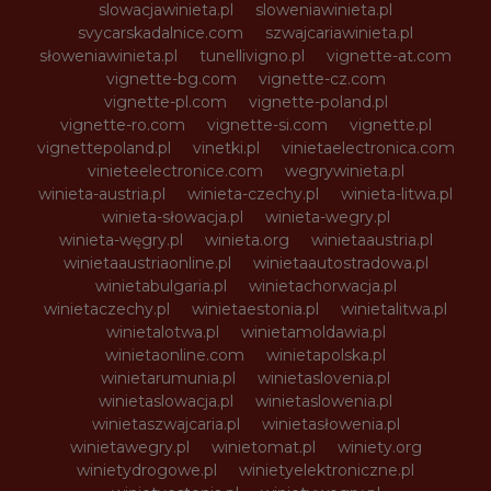
slowacjawinieta.pl
sloweniawinieta.pl
svycarskadalnice.com
szwajcariawinieta.pl
słoweniawinieta.pl
tunellivigno.pl
vignette-at.com
vignette-bg.com
vignette-cz.com
vignette-pl.com
vignette-poland.pl
vignette-ro.com
vignette-si.com
vignette.pl
vignettepoland.pl
vinetki.pl
vinietaelectronica.com
vinieteelectronice.com
wegrywinieta.pl
winieta-austria.pl
winieta-czechy.pl
winieta-litwa.pl
winieta-słowacja.pl
winieta-wegry.pl
winieta-węgry.pl
winieta.org
winietaaustria.pl
winietaaustriaonline.pl
winietaautostradowa.pl
winietabulgaria.pl
winietachorwacja.pl
winietaczechy.pl
winietaestonia.pl
winietalitwa.pl
winietalotwa.pl
winietamoldawia.pl
winietaonline.com
winietapolska.pl
winietarumunia.pl
winietaslovenia.pl
winietaslowacja.pl
winietaslowenia.pl
winietaszwajcaria.pl
winietasłowenia.pl
winietawegry.pl
winietomat.pl
winiety.org
winietydrogowe.pl
winietyelektroniczne.pl