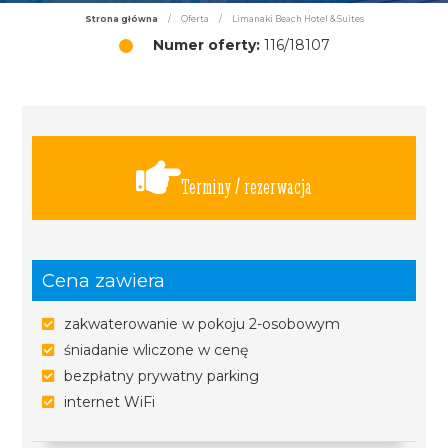
Strona główna
/
Oferta
/
Limanaki Beach Hotel & Suites
Numer oferty:
116/18107
Terminy / rezerwacja
Cena zawiera
zakwaterowanie w pokoju 2-osobowym
śniadanie wliczone w cenę
bezpłatny prywatny parking
internet WiFi