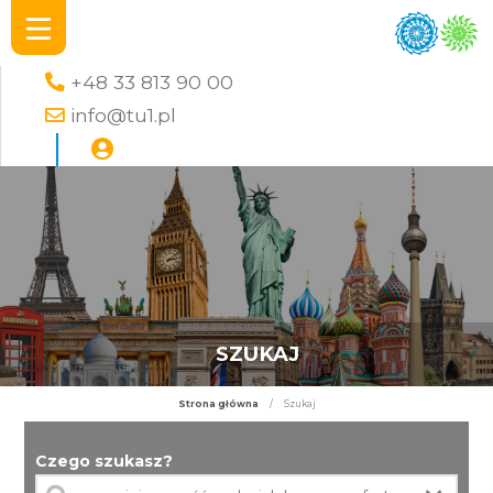
+48 33 813 90 00
info@tu1.pl
SZUKAJ
Strona główna
/
Szukaj
Czego szukasz?