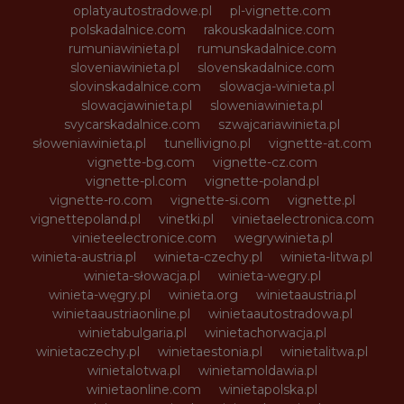
oplatyautostradowe.pl
pl-vignette.com
polskadalnice.com
rakouskadalnice.com
rumuniawinieta.pl
rumunskadalnice.com
sloveniawinieta.pl
slovenskadalnice.com
slovinskadalnice.com
slowacja-winieta.pl
slowacjawinieta.pl
sloweniawinieta.pl
svycarskadalnice.com
szwajcariawinieta.pl
słoweniawinieta.pl
tunellivigno.pl
vignette-at.com
vignette-bg.com
vignette-cz.com
vignette-pl.com
vignette-poland.pl
vignette-ro.com
vignette-si.com
vignette.pl
vignettepoland.pl
vinetki.pl
vinietaelectronica.com
vinieteelectronice.com
wegrywinieta.pl
winieta-austria.pl
winieta-czechy.pl
winieta-litwa.pl
winieta-słowacja.pl
winieta-wegry.pl
winieta-węgry.pl
winieta.org
winietaaustria.pl
winietaaustriaonline.pl
winietaautostradowa.pl
winietabulgaria.pl
winietachorwacja.pl
winietaczechy.pl
winietaestonia.pl
winietalitwa.pl
winietalotwa.pl
winietamoldawia.pl
winietaonline.com
winietapolska.pl