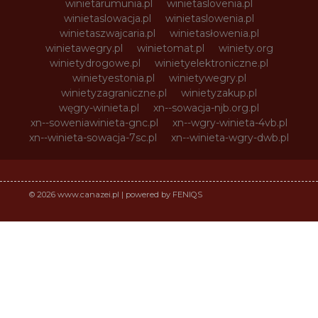
winietarumunia.pl
winietaslovenia.pl
winietaslowacja.pl
winietaslowenia.pl
winietaszwajcaria.pl
winietasłowenia.pl
winietawegry.pl
winietomat.pl
winiety.org
winietydrogowe.pl
winietyelektroniczne.pl
winietyestonia.pl
winietywegry.pl
winietyzagraniczne.pl
winietyzakup.pl
węgry-winieta.pl
xn--sowacja-njb.org.pl
xn--soweniawinieta-gnc.pl
xn--wgry-winieta-4vb.pl
xn--winieta-sowacja-7sc.pl
xn--winieta-wgry-dwb.pl
© 2026 www.canazei.pl | powered by FENIQS