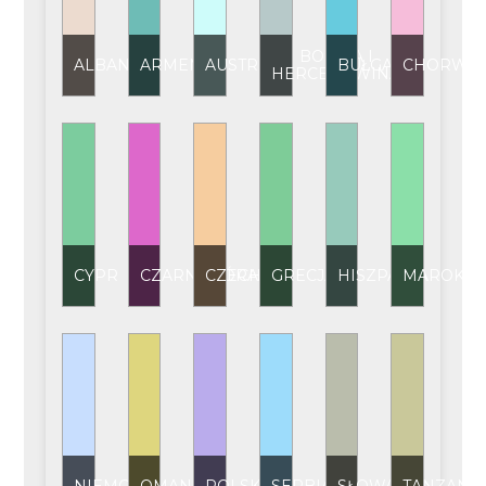
BOŚNIA I
ALBANIA
ARMENIA
AUSTRIA
BUŁGARIA
CHORWAC
HERCEGOWINA
CYPR
CZARNOGÓRA
CZECHY
GRECJA
HISZPANIA
MAROKO