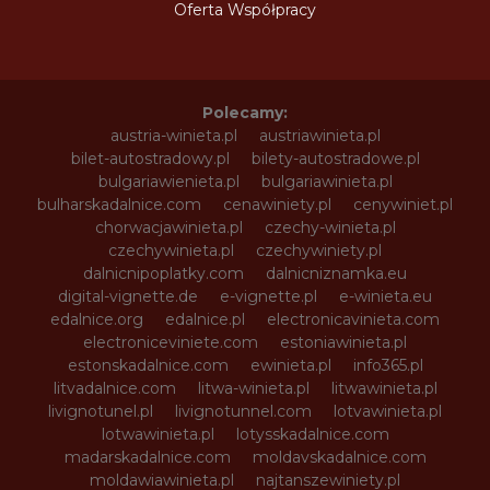
Oferta Współpracy
Polecamy:
austria-winieta.pl
austriawinieta.pl
bilet-autostradowy.pl
bilety-autostradowe.pl
bulgariawienieta.pl
bulgariawinieta.pl
bulharskadalnice.com
cenawiniety.pl
cenywiniet.pl
chorwacjawinieta.pl
czechy-winieta.pl
czechywinieta.pl
czechywiniety.pl
dalnicnipoplatky.com
dalnicniznamka.eu
digital-vignette.de
e-vignette.pl
e-winieta.eu
edalnice.org
edalnice.pl
electronicavinieta.com
electroniceviniete.com
estoniawinieta.pl
estonskadalnice.com
ewinieta.pl
info365.pl
litvadalnice.com
litwa-winieta.pl
litwawinieta.pl
livignotunel.pl
livignotunnel.com
lotvawinieta.pl
lotwawinieta.pl
lotysskadalnice.com
madarskadalnice.com
moldavskadalnice.com
moldawiawinieta.pl
najtanszewiniety.pl