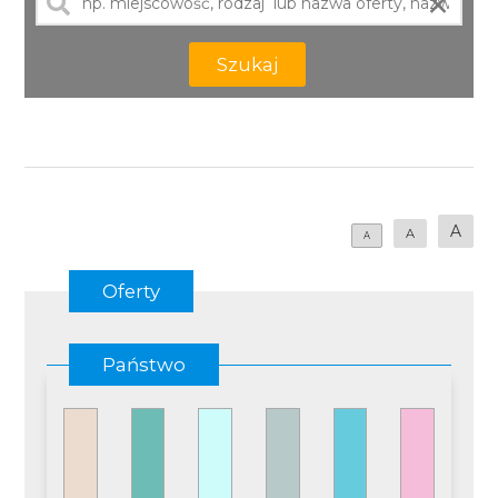
×
Szukaj
A
A
A
Oferty
Państwo