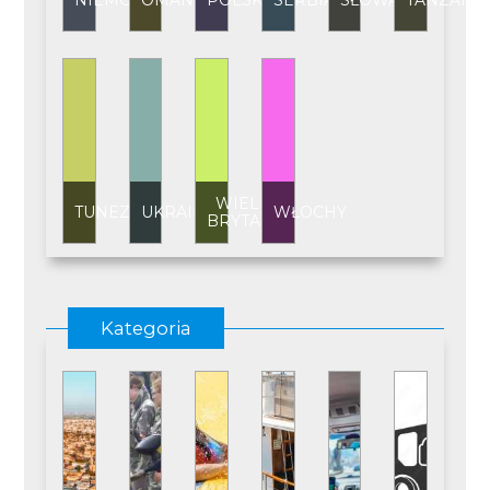
NIEMCY
OMAN
POLSKA
SERBIA
SŁOWACJA
TANZANI
WIELKA
TUNEZJA
UKRAINA
WŁOCHY
BRYTANIA
Kategoria