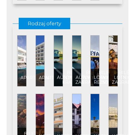
Rodzaj oferty
BILET
BILET
BILET
BILET
AUTOKAROWY
AUTOKAROWY
LOTNICZY
LOTNICZ
APARTAMENT
APARTAMENT****
KRAJOWY
ZAGRANICZNY
REJSOWY
ZAGRANI
BILET