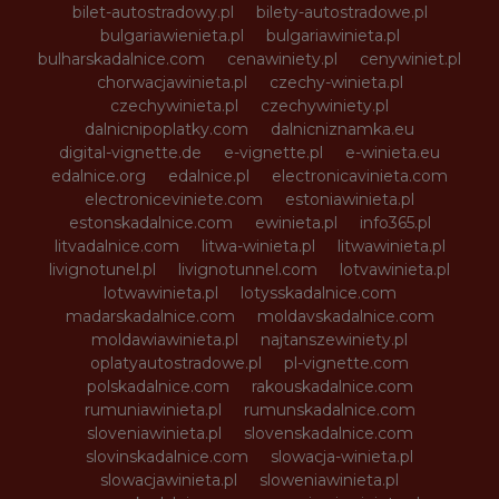
bilet-autostradowy.pl
bilety-autostradowe.pl
bulgariawienieta.pl
bulgariawinieta.pl
bulharskadalnice.com
cenawiniety.pl
cenywiniet.pl
chorwacjawinieta.pl
czechy-winieta.pl
czechywinieta.pl
czechywiniety.pl
dalnicnipoplatky.com
dalnicniznamka.eu
digital-vignette.de
e-vignette.pl
e-winieta.eu
edalnice.org
edalnice.pl
electronicavinieta.com
electroniceviniete.com
estoniawinieta.pl
estonskadalnice.com
ewinieta.pl
info365.pl
litvadalnice.com
litwa-winieta.pl
litwawinieta.pl
livignotunel.pl
livignotunnel.com
lotvawinieta.pl
lotwawinieta.pl
lotysskadalnice.com
madarskadalnice.com
moldavskadalnice.com
moldawiawinieta.pl
najtanszewiniety.pl
oplatyautostradowe.pl
pl-vignette.com
polskadalnice.com
rakouskadalnice.com
rumuniawinieta.pl
rumunskadalnice.com
sloveniawinieta.pl
slovenskadalnice.com
slovinskadalnice.com
slowacja-winieta.pl
slowacjawinieta.pl
sloweniawinieta.pl