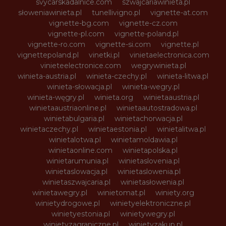
svycarskadalnice.com
szwajcariawinieta.pl
słoweniawinieta.pl
tunellivigno.pl
vignette-at.com
vignette-bg.com
vignette-cz.com
vignette-pl.com
vignette-poland.pl
vignette-ro.com
vignette-si.com
vignette.pl
vignettepoland.pl
vinetki.pl
vinietaelectronica.com
vinieteelectronice.com
wegrywinieta.pl
winieta-austria.pl
winieta-czechy.pl
winieta-litwa.pl
winieta-słowacja.pl
winieta-wegry.pl
winieta-węgry.pl
winieta.org
winietaaustria.pl
winietaaustriaonline.pl
winietaautostradowa.pl
winietabulgaria.pl
winietachorwacja.pl
winietaczechy.pl
winietaestonia.pl
winietalitwa.pl
winietalotwa.pl
winietamoldawia.pl
winietaonline.com
winietapolska.pl
winietarumunia.pl
winietaslovenia.pl
winietaslowacja.pl
winietaslowenia.pl
winietaszwajcaria.pl
winietasłowenia.pl
winietawegry.pl
winietomat.pl
winiety.org
winietydrogowe.pl
winietyelektroniczne.pl
winietyestonia.pl
winietywegry.pl
winietyzagraniczne.pl
winietyzakup.pl