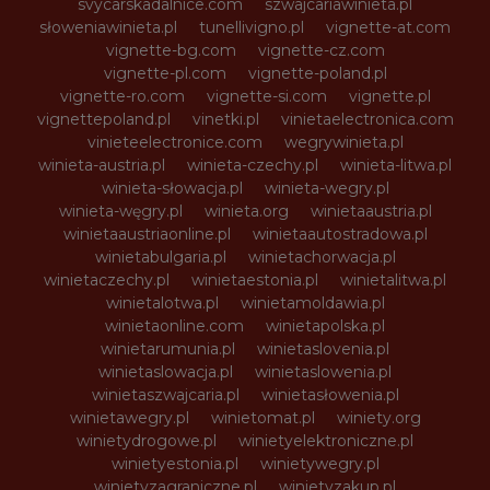
svycarskadalnice.com
szwajcariawinieta.pl
słoweniawinieta.pl
tunellivigno.pl
vignette-at.com
vignette-bg.com
vignette-cz.com
vignette-pl.com
vignette-poland.pl
vignette-ro.com
vignette-si.com
vignette.pl
vignettepoland.pl
vinetki.pl
vinietaelectronica.com
vinieteelectronice.com
wegrywinieta.pl
winieta-austria.pl
winieta-czechy.pl
winieta-litwa.pl
winieta-słowacja.pl
winieta-wegry.pl
winieta-węgry.pl
winieta.org
winietaaustria.pl
winietaaustriaonline.pl
winietaautostradowa.pl
winietabulgaria.pl
winietachorwacja.pl
winietaczechy.pl
winietaestonia.pl
winietalitwa.pl
winietalotwa.pl
winietamoldawia.pl
winietaonline.com
winietapolska.pl
winietarumunia.pl
winietaslovenia.pl
winietaslowacja.pl
winietaslowenia.pl
winietaszwajcaria.pl
winietasłowenia.pl
winietawegry.pl
winietomat.pl
winiety.org
winietydrogowe.pl
winietyelektroniczne.pl
winietyestonia.pl
winietywegry.pl
winietyzagraniczne.pl
winietyzakup.pl