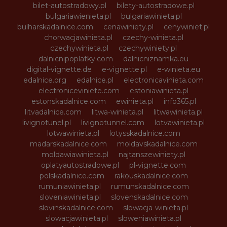
bilet-autostradowy.pl
bilety-autostradowe.pl
bulgariawienieta.pl
bulgariawinieta.pl
bulharskadalnice.com
cenawiniety.pl
cenywiniet.pl
chorwacjawinieta.pl
czechy-winieta.pl
czechywinieta.pl
czechywiniety.pl
dalnicnipoplatky.com
dalnicniznamka.eu
digital-vignette.de
e-vignette.pl
e-winieta.eu
edalnice.org
edalnice.pl
electronicavinieta.com
electroniceviniete.com
estoniawinieta.pl
estonskadalnice.com
ewinieta.pl
info365.pl
litvadalnice.com
litwa-winieta.pl
litwawinieta.pl
livignotunel.pl
livignotunnel.com
lotvawinieta.pl
lotwawinieta.pl
lotysskadalnice.com
madarskadalnice.com
moldavskadalnice.com
moldawiawinieta.pl
najtanszewiniety.pl
oplatyautostradowe.pl
pl-vignette.com
polskadalnice.com
rakouskadalnice.com
rumuniawinieta.pl
rumunskadalnice.com
sloveniawinieta.pl
slovenskadalnice.com
slovinskadalnice.com
slowacja-winieta.pl
slowacjawinieta.pl
sloweniawinieta.pl