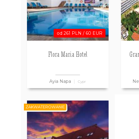
od 261 PLN / 60 EUR
Flora Maria Hotel
Gra
Ayia Napa
N
Cypr
ZAKWATEROWANIE