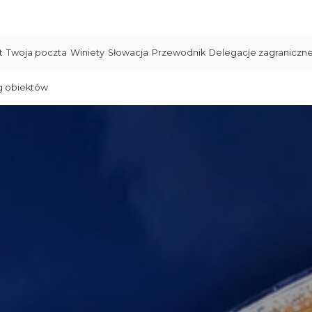
t
Twoja poczta
Winiety
Słowacja
Przewodnik
Delegacje zagraniczn
g obiektów