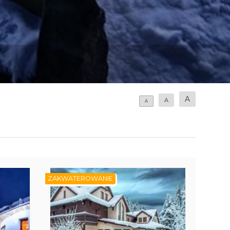
A
A
A
ZAKWATEROWANIE