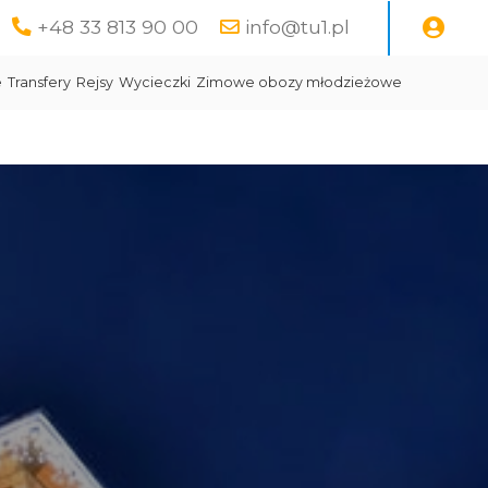
+48 33 813 90 00
info@tu1.pl
e
Transfery
Rejsy
Wycieczki
Zimowe obozy młodzieżowe