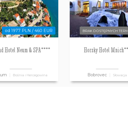
od 1977 PLN / 460 EUR
BRAK DOSTĘPNYCH TER
nd Hotel Neum & SPA****
Horsky Hotel Mnich*
eum
Bobrovec
Bośnia i Hercegowina
Słowacja