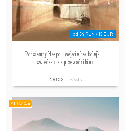
od 64 PLN / 15 EUR
Podziemny Neapol: wejście bez kolejki +
zwiedzanie z przewodnikiem
Neapol
Włochy
ATRAKCJE