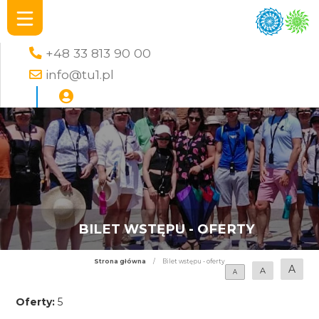
+48 33 813 90 00
info@tu1.pl
BILET WSTĘPU - OFERTY
Strona główna
/
Bilet wstępu - oferty
A
A
A
Oferty:
5