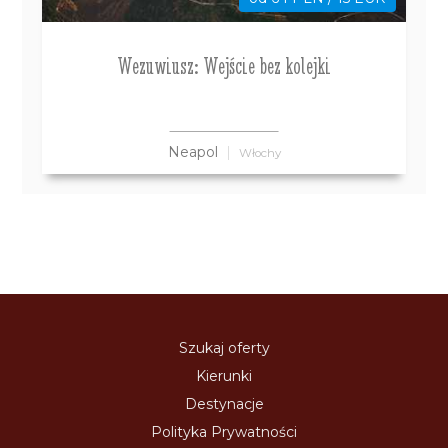
Wezuwiusz: Wejście bez kolejki
Neapol
Włochy
Szukaj oferty
Kierunki
Destynacje
Polityka Prywatności