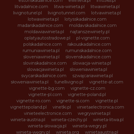
estonskadalnice.com
ewinieta.pl
info365.pl
litvadalnice.com
litwa-winieta.pl
litwawinieta.pl
livignotunel.pl
livignotunnel.com
lotvawinieta.pl
lotwawinieta.pl
lotysskadalnice.com
madarskadalnice.com
moldavskadalnice.com
moldawiawinieta.pl
najtanszewiniety.pl
oplatyautostradowe.pl
pl-vignette.com
polskadalnice.com
rakouskadalnice.com
rumuniawinieta.pl
rumunskadalnice.com
sloveniawinieta.pl
slovenskadalnice.com
slovinskadalnice.com
slowacja-winieta.pl
slowacjawinieta.pl
sloweniawinieta.pl
svycarskadalnice.com
szwajcariawinieta.pl
słoweniawinieta.pl
tunellivigno.pl
vignette-at.com
vignette-bg.com
vignette-cz.com
vignette-pl.com
vignette-poland.pl
vignette-ro.com
vignette-si.com
vignette.pl
vignettepoland.pl
vinetki.pl
vinietaelectronica.com
vinieteelectronice.com
wegrywinieta.pl
winieta-austria.pl
winieta-czechy.pl
winieta-litwa.pl
winieta-słowacja.pl
winieta-wegry.pl
winieta-węgry.pl
winieta.org
winietaaustria.pl