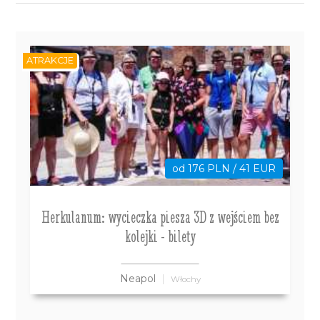
ATRAKCJE
od 176 PLN / 41 EUR
Herkulanum: wycieczka piesza 3D z wejściem bez
kolejki - bilety
Neapol
Włochy