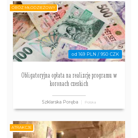
OBÓZ MŁODZIEŻOWY
od 169 PLN / 950 CZK
Obligatoryjna opłata na realizcję programu w
koronach czeskich
Szklarska Poręba
Polska
ATRAKCJE