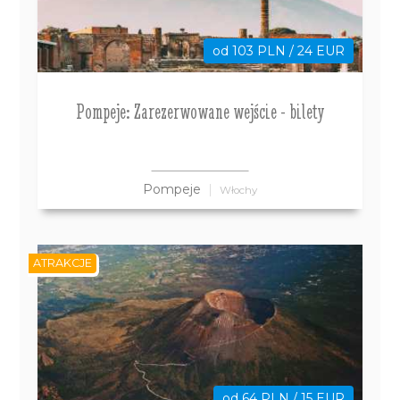
od 103 PLN / 24 EUR
Pompeje: Zarezerwowane wejście - bilety
Pompeje
Włochy
ATRAKCJE
od 64 PLN / 15 EUR