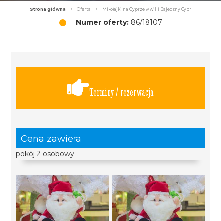
Strona główna
/
Oferta
/
Mikołajki na Cyprze w willi Bajeczny Cypr
Numer oferty:
86/18107
Terminy / rezerwacja
Cena zawiera
pokój 2-osobowy