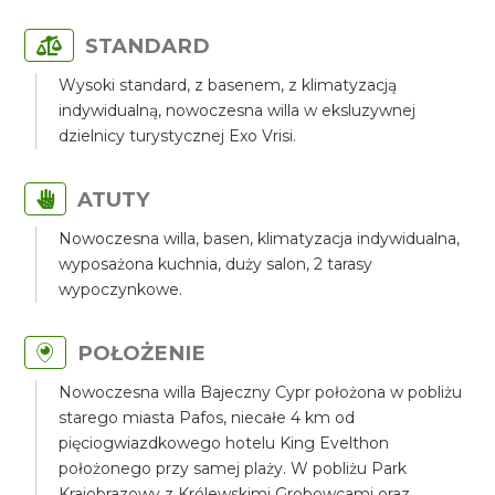
STANDARD
Wysoki standard, z basenem, z klimatyzacją
indywidualną, nowoczesna willa w eksluzywnej
dzielnicy turystycznej Exo Vrisi.
ATUTY
Nowoczesna willa, basen, klimatyzacja indywidualna,
wyposażona kuchnia, duży salon, 2 tarasy
wypoczynkowe.
POŁOŻENIE
Nowoczesna willa Bajeczny Cypr położona w pobliżu
starego miasta Pafos, niecałe 4 km od
pięciogwiazdkowego hotelu King Evelthon
położonego przy samej plaży. W pobliżu Park
Krajobrazowy z Królewskimi Grobowcami oraz