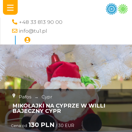
+48 33 813 90 00
info@tu1.pl
Pafos
→
Cypr
MIKOŁAJKI NA CYPRZE W WILLI
BAJECZNY CYPR
130 PLN
/ 30 EUR
Cena od