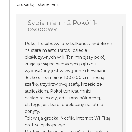
drukarką i skanerem.
Sypialnia nr 2 Pokój 1-
osobowy
Pokój 1-osobowy, bez balkonu, z widokiem
na stare miasto Pafos i osiedle
ekskluzywnych willi. Ten mniejszy pokój
znajduje się na pierwszym piętrze, i
wyposażony jest w wygodne drewniane
łóżko o rozmiarze 100x200 cm, nocną
szafkę, trzydrzwiową szafę, krzesło ze
stoliczkiem. Pokój ten jest mniej
nasłoneczniony, od strony północnej,
dlatego jest bardzo polecany na letnie
pobyty.
Telewizja grecka, Netflix, Internet Wi-Fi są
do Twojej dyspozycji.
Do Twojej dyspozycji wspólna łazienka z