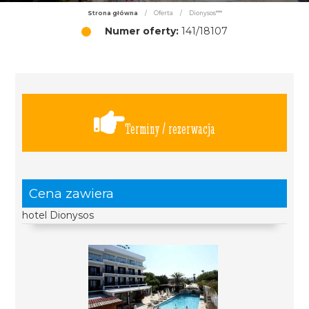
Strona główna
/
Oferta
/
Dionysos***
Numer oferty:
141/18107
Terminy / rezerwacja
Cena zawiera
hotel Dionysos