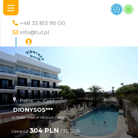
+48 33 813 90 00
info@tu1.pl
Pafos
→
Cypr
DIONYSOS***
Super hotel w centrum Pafos
304 PLN
/ 70 EUR
Cena od