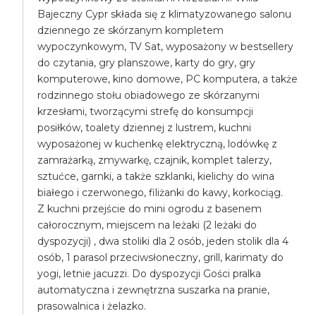
Bajeczny Cypr składa się z klimatyzowanego salonu
dziennego ze skórzanym kompletem
wypoczynkowym, TV Sat, wyposażony w bestsellery
do czytania, gry planszowe, karty do gry, gry
komputerowe, kino domowe, PC komputera, a także
rodzinnego stołu obiadowego ze skórzanymi
krzesłami, tworzącymi strefę do konsumpcji
posiłków, toalety dziennej z lustrem, kuchni
wyposażonej w kuchenkę elektryczną, lodówkę z
zamrażarką, zmywarkę, czajnik, komplet talerzy,
sztućce, garnki, a także szklanki, kielichy do wina
białego i czerwonego, filiżanki do kawy, korkociąg.
Z kuchni przejście do mini ogrodu z basenem
całorocznym, miejscem na leżaki (2 leżaki do
dyspozycji) , dwa stoliki dla 2 osób, jeden stolik dla 4
osób, 1 parasol przeciwsłoneczny, grill, karimaty do
yogi, letnie jacuzzi. Do dyspozycji Gości pralka
automatyczna i zewnętrzna suszarka na pranie,
prasowalnica i żelazko.