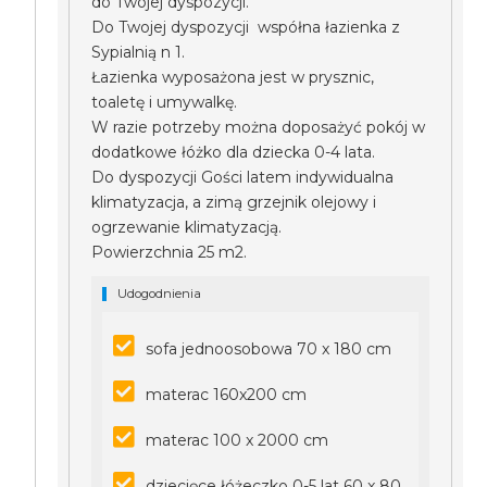
do Twojej dyspozycji.
Do Twojej dyspozycji współna łazienka z
Sypialnią n 1.
Łazienka wyposażona jest w prysznic,
toaletę i umywalkę.
W razie potrzeby można doposażyć pokój w
dodatkowe łóżko dla dziecka 0-4 lata.
Do dyspozycji Gości latem indywidualna
klimatyzacja, a zimą grzejnik olejowy i
ogrzewanie klimatyzacją.
Powierzchnia 25 m2.
Udogodnienia
sofa jednoosobowa 70 x 180 cm
materac 160x200 cm
materac 100 x 2000 cm
dziecięce łóżeczko 0-5 lat 60 x 80