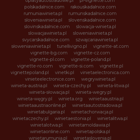
oplatyautostradowe.pl
pl-vignette.com
polskadalnice.com
rakouskadalnice.com
rumuniawinieta.pl
rumunskadalnice.com
sloveniawinieta.pl
slovenskadalnice.com
slovinskadalnice.com
slowacja-winieta.pl
slowacjawinieta.pl
sloweniawinieta.pl
svycarskadalnice.com
szwajcariawinieta.pl
słoweniawinieta.pl
tunellivigno.pl
vignette-at.com
vignette-bg.com
vignette-cz.com
vignette-pl.com
vignette-poland.pl
vignette-ro.com
vignette-si.com
vignette.pl
vignettepoland.pl
vinetki.pl
vinietaelectronica.com
vinieteelectronice.com
wegrywinieta.pl
winieta-austria.pl
winieta-czechy.pl
winieta-litwa.pl
winieta-słowacja.pl
winieta-wegry.pl
winieta-węgry.pl
winieta.org
winietaaustria.pl
winietaaustriaonline.pl
winietaautostradowa.pl
winietabulgaria.pl
winietachorwacja.pl
winietaczechy.pl
winietaestonia.pl
winietalitwa.pl
winietalotwa.pl
winietamoldawia.pl
winietaonline.com
winietapolska.pl
winietarumunia.pl
winietaslovenia.pl