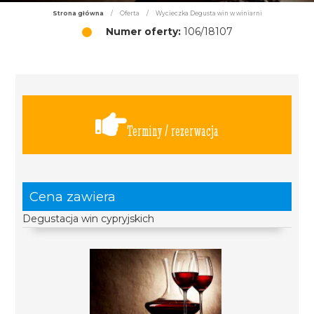
Strona główna
/
Oferta
/
Wycieczka Degusta win w winiarni
Numer oferty:
106/18107
Terminy / rezerwacja
Cena zawiera
Degustacja win cypryjskich