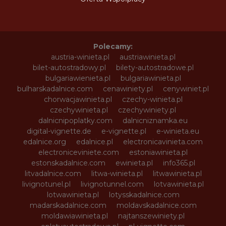
Polecamy:
austria-winieta.pl
austriawinieta.pl
bilet-autostradowy.pl
bilety-autostradowe.pl
bulgariawienieta.pl
bulgariawinieta.pl
bulharskadalnice.com
cenawiniety.pl
cenywiniet.pl
chorwacjawinieta.pl
czechy-winieta.pl
czechywinieta.pl
czechywiniety.pl
dalnicnipoplatky.com
dalnicniznamka.eu
digital-vignette.de
e-vignette.pl
e-winieta.eu
edalnice.org
edalnice.pl
electronicavinieta.com
electroniceviniete.com
estoniawinieta.pl
estonskadalnice.com
ewinieta.pl
info365.pl
litvadalnice.com
litwa-winieta.pl
litwawinieta.pl
livignotunel.pl
livignotunnel.com
lotvawinieta.pl
lotwawinieta.pl
lotysskadalnice.com
madarskadalnice.com
moldavskadalnice.com
moldawiawinieta.pl
najtanszewiniety.pl