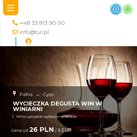
+48 33 813 90 00
info@tu1.pl
Pafos
→
Cypr
WYCIECZKA DEGUSTA WIN W
WINIARNI
WIna cypryjskie najlepsze na świecie
26 PLN
/ 6 EUR
Cena od