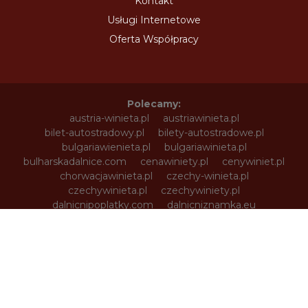
Kontakt
Usługi Internetowe
Oferta Współpracy
Polecamy:
austria-winieta.pl
austriawinieta.pl
bilet-autostradowy.pl
bilety-autostradowe.pl
bulgariawienieta.pl
bulgariawinieta.pl
bulharskadalnice.com
cenawiniety.pl
cenywiniet.pl
chorwacjawinieta.pl
czechy-winieta.pl
czechywinieta.pl
czechywiniety.pl
dalnicnipoplatky.com
dalnicniznamka.eu
digital-vignette.de
e-vignette.pl
e-winieta.eu
edalnice.org
edalnice.pl
electronicavinieta.com
electroniceviniete.com
estoniawinieta.pl
estonskadalnice.com
ewinieta.pl
info365.pl
litvadalnice.com
litwa-winieta.pl
litwawinieta.pl
livignotunel.pl
livignotunnel.com
lotvawinieta.pl
lotwawinieta.pl
lotysskadalnice.com