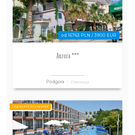
od 16763 PLN / 3900 EUR
Aurora ***
Podgora
Chorwacja
ZAKWATEROWANIE