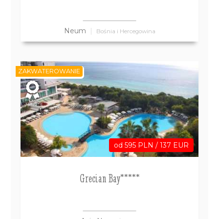
Neum
Bośnia i Hercegowina
ZAKWATEROWANIE
LAST
MINUTE
od 595 PLN / 137 EUR
Grecian Bay*****