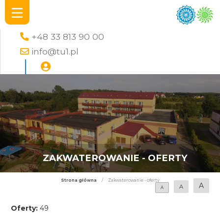
+48 33 813 90 00
info@tu1.pl
ZAKWATEROWANIE - OFERTY
Strona główna
/
Zakwaterowanie - oferty
A
A
A
Oferty:
49