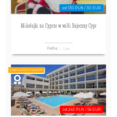
od 130 PLN / 30 EUR
Mikołajki na Cyprze w willi Bajeczny Cypr
Pafos
Cypr
ZAKWATEROWANIE
LAST
MINUTE
od 243 PLN / 56 EUR