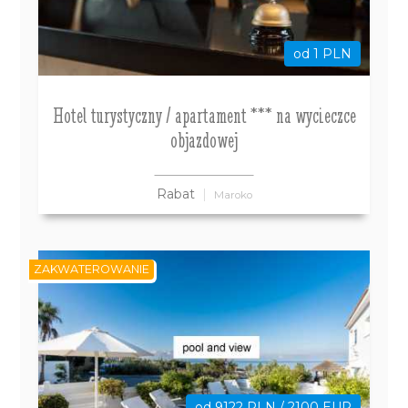
od 1 PLN
Hotel turystyczny / apartament *** na wycieczce
objazdowej
Rabat
Maroko
ZAKWATEROWANIE
od 9122 PLN / 2100 EUR