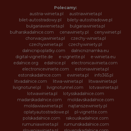
Polecamy:
austria-winieta.pl
austriawinieta.pl
bilet-autostradowy.pl
bilety-autostradowe.pl
bulgariawienieta.pl
bulgariawinieta.pl
bulharskadalnice.com
cenawiniety.pl
cenywiniet.pl
chorwacjawinieta.pl
czechy-winieta.pl
czechywinieta.pl
czechywiniety.pl
dalnicnipoplatky.com
dalnicniznamka.eu
digital-vignette.de
e-vignette.pl
e-winieta.eu
edalnice.org
edalnice.pl
electronicavinieta.com
electroniceviniete.com
estoniawinieta.pl
estonskadalnice.com
ewinieta.pl
info365.pl
litvadalnice.com
litwa-winieta.pl
litwawinieta.pl
livignotunel.pl
livignotunnel.com
lotvawinieta.pl
lotwawinieta.pl
lotysskadalnice.com
madarskadalnice.com
moldavskadalnice.com
moldawiawinieta.pl
najtanszewiniety.pl
oplatyautostradowe.pl
pl-vignette.com
polskadalnice.com
rakouskadalnice.com
rumuniawinieta.pl
rumunskadalnice.com
sloveniawinieta.pl
slovenskadalnice.com