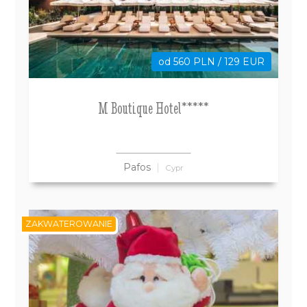
od 560 PLN / 129 EUR
M Boutique Hotel*****
Pafos
Cypr
ZAKWATEROWANIE