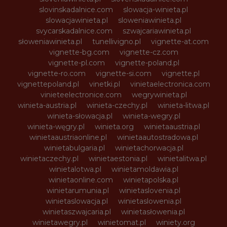
slovinskadalnice.com
slowacja-winieta.pl
slowacjawinieta.pl
sloweniawinieta.pl
svycarskadalnice.com
szwajcariawinieta.pl
słoweniawinieta.pl
tunellivigno.pl
vignette-at.com
vignette-bg.com
vignette-cz.com
vignette-pl.com
vignette-poland.pl
vignette-ro.com
vignette-si.com
vignette.pl
vignettepoland.pl
vinetki.pl
vinietaelectronica.com
vinieteelectronice.com
wegrywinieta.pl
winieta-austria.pl
winieta-czechy.pl
winieta-litwa.pl
winieta-słowacja.pl
winieta-wegry.pl
winieta-węgry.pl
winieta.org
winietaaustria.pl
winietaaustriaonline.pl
winietaautostradowa.pl
winietabulgaria.pl
winietachorwacja.pl
winietaczechy.pl
winietaestonia.pl
winietalitwa.pl
winietalotwa.pl
winietamoldawia.pl
winietaonline.com
winietapolska.pl
winietarumunia.pl
winietaslovenia.pl
winietaslowacja.pl
winietaslowenia.pl
winietaszwajcaria.pl
winietasłowenia.pl
winietawegry.pl
winietomat.pl
winiety.org