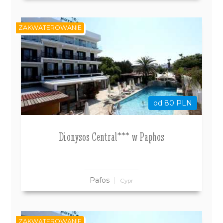
ZAKWATEROWANIE
od 80 PLN
Dionysos Central*** w Paphos
Pafos
Cypr
ZAKWATEROWANIE