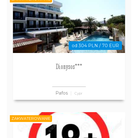
od 304 PLN / 70 EUR
Dionysos***
Pafos
Cypr
ZAKWATEROWANIE