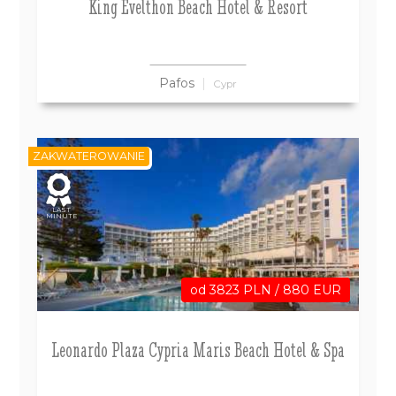
King Evelthon Beach Hotel & Resort
Pafos
Cypr
ZAKWATEROWANIE
LAST
MINUTE
od 3823 PLN / 880 EUR
Leonardo Plaza Cypria Maris Beach Hotel & Spa