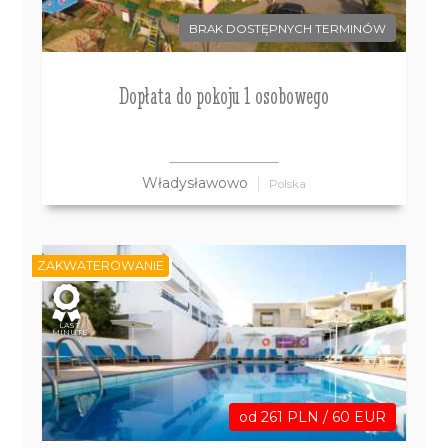
BRAK DOSTĘPNYCH TERMINÓW
Dopłata do pokoju 1 osobowego
Władysławowo
Polska
ZAKWATEROWANIE
LAST
MINUTE
od 261 PLN / 60 EUR