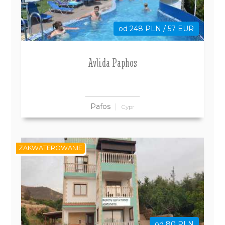
od 248 PLN / 57 EUR
Avlida Paphos
Pafos
Cypr
ZAKWATEROWANIE
od 80 PLN