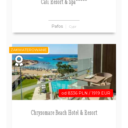
Cali Resort & Spa*****
Pafos
Cypr
ZAKWATEROWANIE
LAST
MINUTE
od 8336 PLN / 1919 EUR
Chrysomare Beach Hotel & Resort