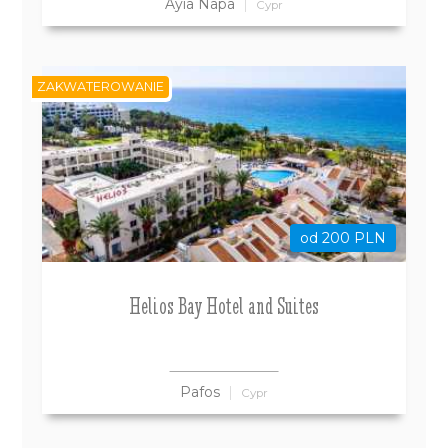
Ayia Napa
Cypr
ZAKWATEROWANIE
od 200 PLN
Helios Bay Hotel and Suites
Pafos
Cypr