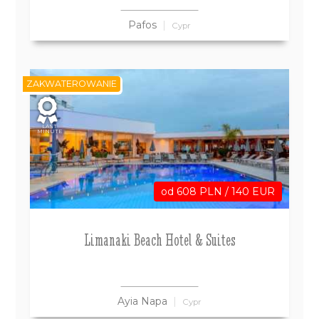
Pafos
Cypr
ZAKWATEROWANIE
LAST
MINUTE
od 608 PLN / 140 EUR
Limanaki Beach Hotel & Suites
Ayia Napa
Cypr