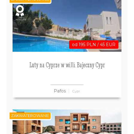
LAST
MINUTE
od 195 PLN / 45 EUR
Luty na Cyprze w willi Bajeczny Cypr
Pafos
Cypr
ZAKWATEROWANIE