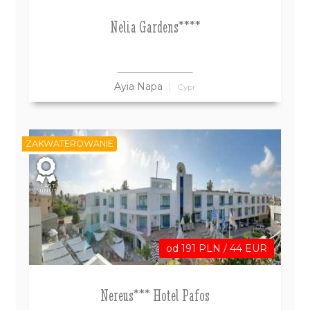
Nelia Gardens****
Ayia Napa
Cypr
ZAKWATEROWANIE
LAST
MINUTE
od 191 PLN / 44 EUR
Nereus*** Hotel Pafos