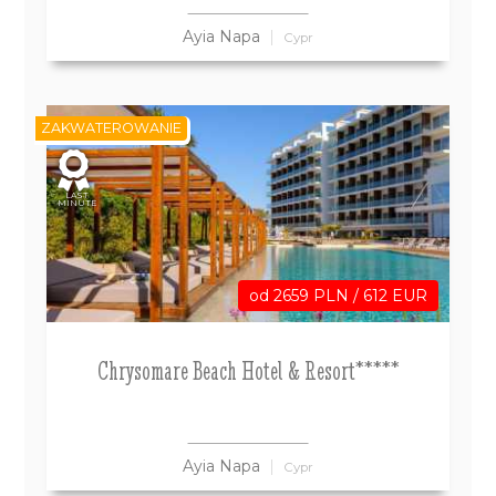
Ayia Napa
Cypr
ZAKWATEROWANIE
LAST
MINUTE
od 2659 PLN / 612 EUR
Chrysomare Beach Hotel & Resort*****
Ayia Napa
Cypr