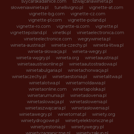
svycarskadalnice.com
szwajcariawinieta.pl
słoweniawinieta.pl
tunellivigno.pl
vignette-at.com
vignette-bg.com
vignette-cz.com
vignette-pl.com
vignette-poland.pl
vignette-ro.com
vignette-si.com
vignette.pl
vignettepoland.pl
vinetki.pl
vinietaelectronica.com
vinieteelectronice.com
wegrywinieta.pl
winieta-austria.pl
winieta-czechy.pl
winieta-litwa.pl
winieta-słowacja.pl
winieta-wegry.pl
winieta-węgry.pl
winieta.org
winietaaustria.pl
winietaaustriaonline.pl
winietaautostradowa.pl
winietabulgaria.pl
winietachorwacja.pl
winietaczechy.pl
winietaestonia.pl
winietalitwa.pl
winietalotwa.pl
winietamoldawia.pl
winietaonline.com
winietapolska.pl
winietarumunia.pl
winietaslovenia.pl
winietaslowacja.pl
winietaslowenia.pl
winietaszwajcaria.pl
winietasłowenia.pl
winietawegry.pl
winietomat.pl
winiety.org
winietydrogowe.pl
winietyelektroniczne.pl
winietyestonia.pl
winietywegry.pl
winietyzagraniczne.pl
winietyzakup.pl