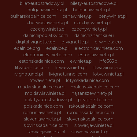
bilet-autostradowy.pl
bilety-autostradowe.pl
bulgariawienieta.pl
bulgariawinieta.pl
bulharskadalnice.com
cenawiniety.pl
cenywiniet.pl
chorwacjawinieta.pl
czechy-winieta.pl
czechywinieta.pl
czechywiniety.pl
dalnicnipoplatky.com
dalnicniznamka.eu
digital-vignette.de
e-vignette.pl
e-winieta.eu
edalnice.org
edalnice.pl
electronicavinieta.com
electroniceviniete.com
estoniawinieta.pl
estonskadalnice.com
ewinieta.pl
info365.pl
litvadalnice.com
litwa-winieta.pl
litwawinieta.pl
livignotunel.pl
livignotunnel.com
lotvawinieta.pl
lotwawinieta.pl
lotysskadalnice.com
madarskadalnice.com
moldavskadalnice.com
moldawiawinieta.pl
najtanszewiniety.pl
oplatyautostradowe.pl
pl-vignette.com
polskadalnice.com
rakouskadalnice.com
rumuniawinieta.pl
rumunskadalnice.com
sloveniawinieta.pl
slovenskadalnice.com
slovinskadalnice.com
slowacja-winieta.pl
slowacjawinieta.pl
sloweniawinieta.pl