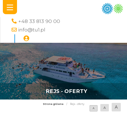
+48 33 813 90 00
info@tu1.pl
REJS - OFERTY
Strona główna
/
Rejs - oferty
A
A
A